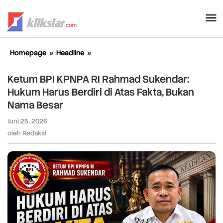
Lewati
ke
konten
Homepage
»
Headline
»
Ketum
BPI
KPNPA
Ketum BPI KPNPA RI Rahmad Sukendar:
RI
Hukum Harus Berdiri di Atas Fakta, Bukan
Rahmad
Nama Besar
Sukendar:
Hukum
Juni 25, 2026
oleh
Harus
Redaksi
oleh
Redaksi
Berdiri
di
Atas
Fakta,
Bukan
Nama
Besar