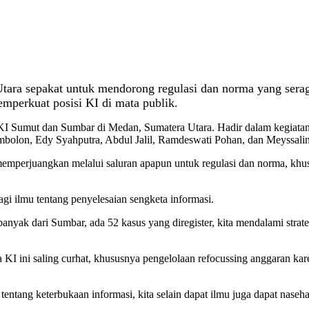
ra sepakat untuk mendorong regulasi dan norma yang seragam
emperkuat posisi KI di mata publik.
KI Sumut dan Sumbar di Medan, Sumatera Utara. Hadir dalam kegiatan t
imbolon, Edy Syahputra, Abdul Jalil, Ramdeswati Pohan, dan Meyssali
memperjuangkan melalui saluran apapun untuk regulasi dan norma, khus
gi ilmu tentang penyelesaian sengketa informasi.
banyak dari Sumbar, ada 52 kasus yang diregister, kita mendalami stra
KI ini saling curhat, khususnya pengelolaan refocussing anggaran kar
ntang keterbukaan informasi, kita selain dapat ilmu juga dapat naseha