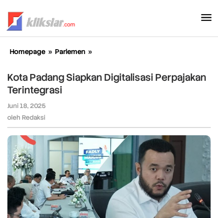
Lewati
ke
konten
Homepage
»
Parlemen
»
Kota
Padang
Siapkan
Kota Padang Siapkan Digitalisasi Perpajakan
Digitalisasi
Terintegrasi
Perpajakan
Terintegrasi
Juni 18, 2025
oleh
Redaksi
oleh
Redaksi