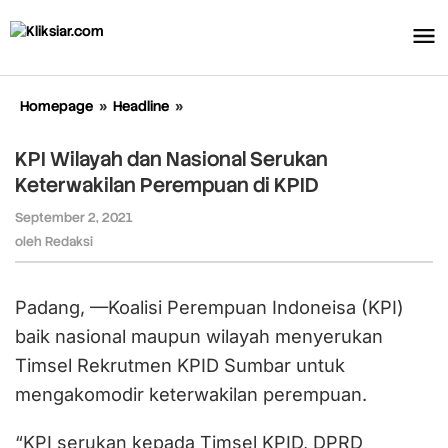
Lewati
ke
konten
Homepage
»
Headline
»
KPI
Wilayah
dan
KPI Wilayah dan Nasional Serukan
Nasional
Keterwakilan Perempuan di KPID
Serukan
Keterwakilan
September 2, 2021
oleh
Perempuan
Redaksi
oleh
Redaksi
di
KPID
Padang, —Koalisi Perempuan Indoneisa (KPI)
baik nasional maupun wilayah menyerukan
Timsel Rekrutmen KPID Sumbar untuk
mengakomodir keterwakilan perempuan.
“KPI serukan kepada Timsel KPID, DPRD