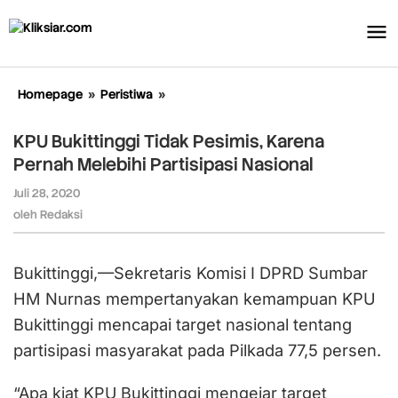
Lewati
ke
konten
Homepage
»
Peristiwa
»
KPU
Bukittinggi
Tidak
KPU Bukittinggi Tidak Pesimis, Karena
Pesimis,
Pernah Melebihi Partisipasi Nasional
Karena
Pernah
Juli 28, 2020
oleh
Melebihi
Redaksi
oleh
Redaksi
Partisipasi
Nasional
Bukittinggi,—Sekretaris Komisi I DPRD Sumbar
HM Nurnas mempertanyakan kemampuan KPU
Bukittinggi mencapai target nasional tentang
partisipasi masyarakat pada Pilkada 77,5 persen.
“Apa kiat KPU Bukittinggi mengejar target