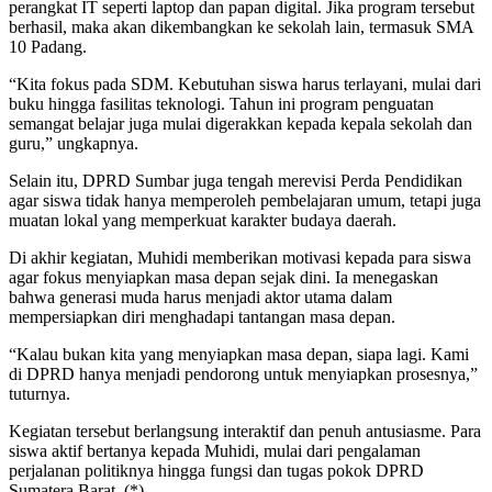
perangkat IT seperti laptop dan papan digital. Jika program tersebut
berhasil, maka akan dikembangkan ke sekolah lain, termasuk SMA
10 Padang.
“Kita fokus pada SDM. Kebutuhan siswa harus terlayani, mulai dari
buku hingga fasilitas teknologi. Tahun ini program penguatan
semangat belajar juga mulai digerakkan kepada kepala sekolah dan
guru,” ungkapnya.
Selain itu, DPRD Sumbar juga tengah merevisi Perda Pendidikan
agar siswa tidak hanya memperoleh pembelajaran umum, tetapi juga
muatan lokal yang memperkuat karakter budaya daerah.
Di akhir kegiatan, Muhidi memberikan motivasi kepada para siswa
agar fokus menyiapkan masa depan sejak dini. Ia menegaskan
bahwa generasi muda harus menjadi aktor utama dalam
mempersiapkan diri menghadapi tantangan masa depan.
“Kalau bukan kita yang menyiapkan masa depan, siapa lagi. Kami
di DPRD hanya menjadi pendorong untuk menyiapkan prosesnya,”
tuturnya.
Kegiatan tersebut berlangsung interaktif dan penuh antusiasme. Para
siswa aktif bertanya kepada Muhidi, mulai dari pengalaman
perjalanan politiknya hingga fungsi dan tugas pokok DPRD
Sumatera Barat. (*)