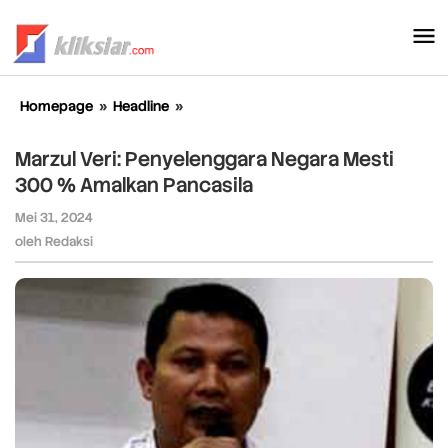
Lewati
ke
konten
Homepage
»
Headline
»
Marzul
Veri:
Penyelenggara
Marzul Veri: Penyelenggara Negara Mesti
Negara
300 % Amalkan Pancasila
Mesti
300
Mei 31, 2024
oleh
%
Redaksi
oleh
Redaksi
Amalkan
Pancasila