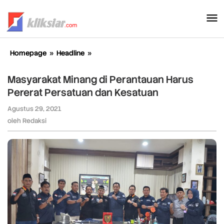
Lewati
ke
konten
Homepage
»
Headline
»
Masyarakat
Minang
di
Masyarakat Minang di Perantauan Harus
Perantauan
Pererat Persatuan dan Kesatuan
Harus
Pererat
Agustus 29, 2021
oleh
Persatuan
Redaksi
oleh
Redaksi
dan
Kesatuan