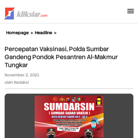
Lewati
ke
konten
Homepage
»
Headline
»
Percepatan
Vaksinasi,
Polda
Percepatan Vaksinasi, Polda Sumbar
Sumbar
Gandeng Pondok Pesantren Al-Makmur
Gandeng
Tungkar
Pondok
Pesantren
November 2, 2021
oleh
Al-
Redaksi
oleh
Redaksi
Makmur
Tungkar