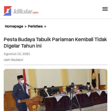
Lewati
ke
konten
Homepage
»
Peristiwa
»
Pesta
Budaya
Tabuik
Pesta Budaya Tabuik Pariaman Kembali Tidak
Pariaman
Digelar Tahun ini
Kembali
Tidak
Agustus 12, 2021
oleh
Digelar
Redaksi
oleh
Redaksi
Tahun
ini