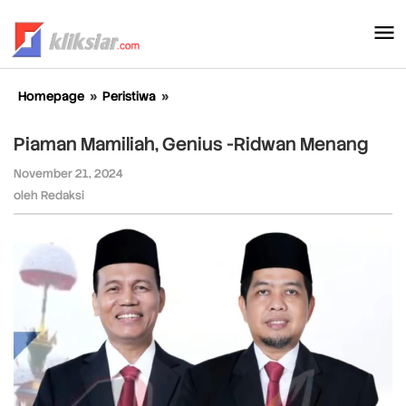
Lewati
ke
konten
Homepage
»
Peristiwa
»
Piaman
Mamiliah,
Genius
Piaman Mamiliah, Genius -Ridwan Menang
-
Ridwan
November 21, 2024
oleh
Redaksi
Menang
oleh
Redaksi