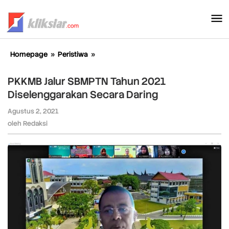
Lewati
ke
konten
Homepage
»
Peristiwa
»
PKKMB
Jalur
SBMPTN
PKKMB Jalur SBMPTN Tahun 2021
Tahun
Diselenggarakan Secara Daring
2021
Diselenggarakan
Agustus 2, 2021
oleh
Secara
Redaksi
oleh
Redaksi
Daring