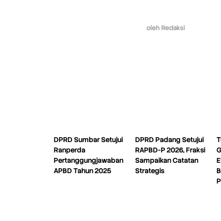
oleh
Redaksi
DPRD Sumbar Setujui
DPRD Padang Setujui
T
Ranperda
RAPBD-P 2026, Fraksi
G
Pertanggungjawaban
Sampaikan Catatan
E
APBD Tahun 2025
Strategis
B
P