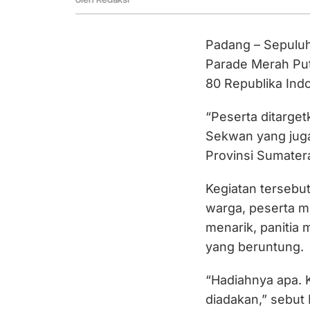
HUT
RI
ke-
Padang – Sepuluh
80
Parade Merah Put
80 Republika Ind
“Peserta ditarget
Sekwan yang jug
Provinsi Sumatera
Kegiatan tersebut 
warga, peserta m
menarik, panitia
yang beruntung.
“Hadiahnya apa. K
diadakan,” sebut 