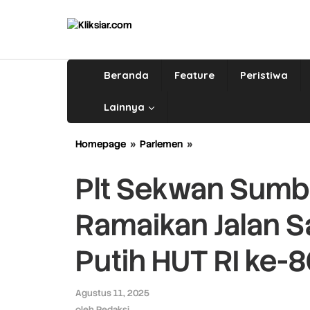
Lewati
ke
konten
Beranda
Feature
Peristiwa
Lainnya
Homepage
»
Parlemen
»
Plt
Sekwan
Sumbar:
Plt Sekwan Sumb
Ribuan
Warga
Ramaikan Jalan S
Siap
Ramaikan
Jalan
Putih HUT RI ke-
Santai
Parade
Merah
Agustus 11, 2025
oleh
Putih
Redaksi
oleh
Redaksi