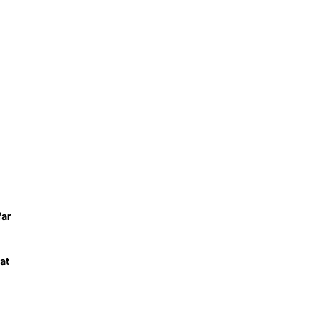
far
at