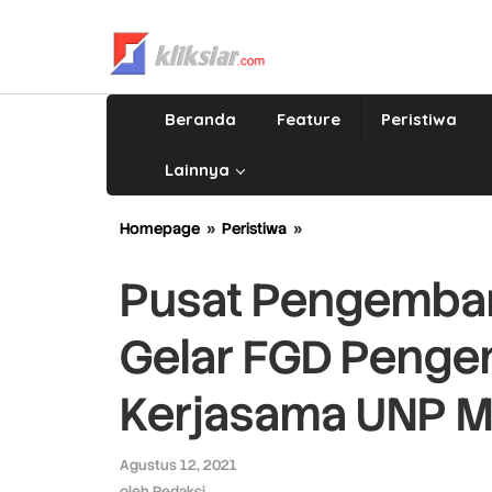
Lewati
ke
konten
Beranda
Feature
Peristiwa
Lainnya
Homepage
»
Peristiwa
»
Pusat
Pengembangan
MBKM
Pusat Pengemba
LP3M
UNP
Gelar FGD Peng
Gelar
FGD
Pengembangan
Kerjasama UNP M
Layanan
Kerjasama
UNP
Agustus 12, 2021
oleh
Melalui
Redaksi
oleh
Redaksi