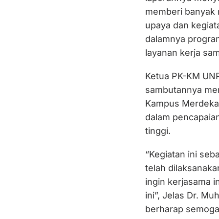
memberi banyak
upaya dan kegiat
dalamnya progra
layanan kerja sam
Ketua PK-KM UNP
sambutannya men
Kampus Merdeka 
dalam pencapaian
tinggi.
“Kegiatan ini se
telah dilaksanaka
ingin kerjasama 
ini”, Jelas Dr. 
berharap semoga 