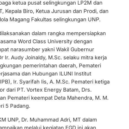
baga ketua pusat selingkungan LP2M dan
, Kepala Biro, Ketua Jurusan dan Prodi, dan
lola Magang Fakultas selingkungan UNP.
 dilaksanakan dalam rangka mempersiapkan
jasama Word Class University dengan
pat narasumber yakni Wakil Gubernur
r Ir. Audy Joinaldy, M.Sc. selaku mitra kerja
ngkungan pemerintahan daerah, Pemateri
erjasama dan Hubungan ILUNI Institut
PB), Ir. Syarifah Iis, A. M.Sc. Pemateri ketiga
or dari PT. Vortex Energy Batam, Drs.
an Pemateri keempat Deta Mahendra, M. M.
ri 5 Padang.
KM UNP, Dr. Muhammad Adri, MT dalam
mpaikan melalui kegiatan FGD ini akan