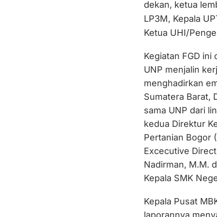
dekan, ketua lem
LP3M, Kepala UPT
Ketua UHI/Penge
Kegiatan FGD ini
UNP menjalin ker
menghadirkan em
Sumatera Barat, D
sama UNP dari li
kedua Direktur K
Pertanian Bogor (I
Excecutive Direct
Nadirman, M.M. d
Kepala SMK Nege
Kepala Pusat MB
laporannya menya