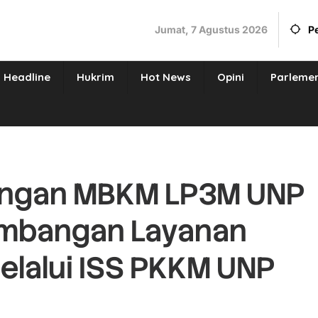
Jumat, 7 Agustus 2026
P
Headline
Hukrim
Hot News
Opini
Parleme
ngan MBKM LP3M UNP
embangan Layanan
elalui ISS PKKM UNP