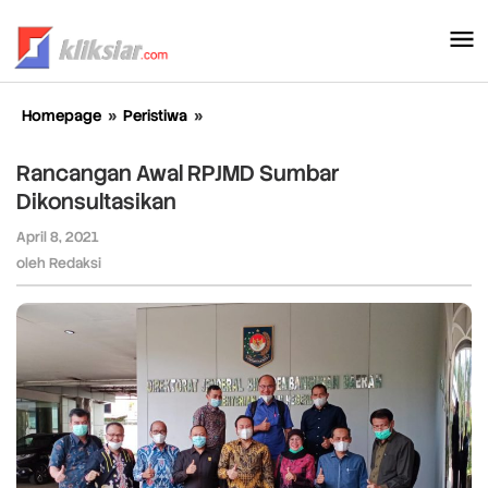
Lewati
ke
konten
Homepage
»
Peristiwa
»
Rancangan
Awal
RPJMD
Rancangan Awal RPJMD Sumbar
Sumbar
Dikonsultasikan
Dikonsultasikan
April 8, 2021
oleh
Redaksi
oleh
Redaksi