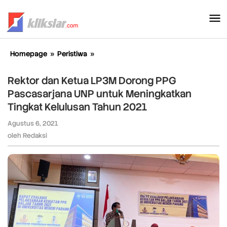
Lewati
ke
konten
Homepage
»
Peristiwa
»
Rektor
dan
Ketua
Rektor dan Ketua LP3M Dorong PPG
LP3M
Pascasarjana UNP untuk Meningkatkan
Dorong
Tingkat Kelulusan Tahun 2021
PPG
Pascasarjana
Agustus 6, 2021
oleh
UNP
Redaksi
oleh
Redaksi
untuk
Meningkatkan
Tingkat
Kelulusan
Tahun
2021