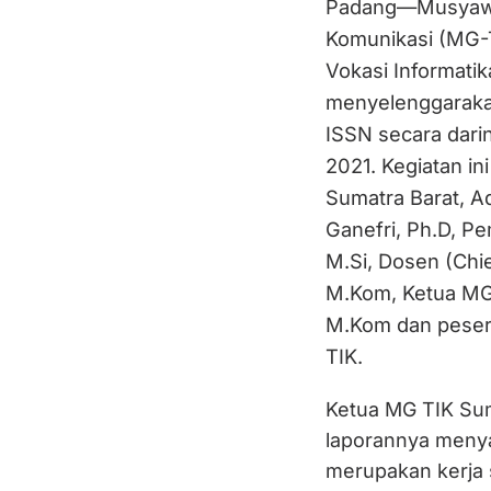
Padang—Musyawar
Komunikasi (MG-
Vokasi Informati
menyelenggaraka
ISSN secara dari
2021. Kegiatan i
Sumatra Barat, Adi
Ganefri, Ph.D, 
M.Si, Dosen (Chie
M.Kom, Ketua MG 
M.Kom dan peser
TIK.
Ketua MG TIK Sum
laporannya meny
merupakan kerja