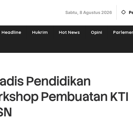
Sabtu, 8 Agustus 2026
P
Headline
Hukrim
Hot News
Opini
Parleme
adis Pendidikan
rkshop Pembuatan KTI
SSN