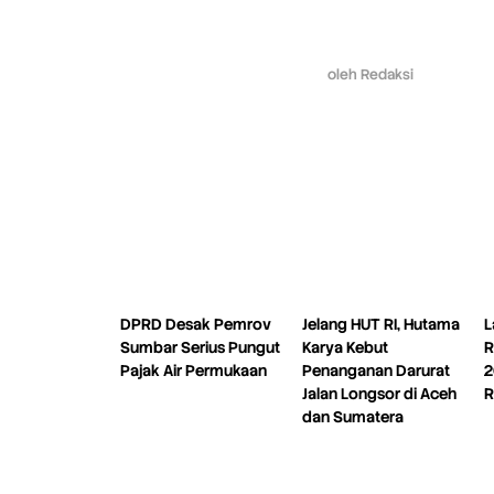
oleh
Redaksi
DPRD Desak Pemrov
Jelang HUT RI, Hutama
L
Sumbar Serius Pungut
Karya Kebut
R
Pajak Air Permukaan
Penanganan Darurat
2
Jalan Longsor di Aceh
R
dan Sumatera