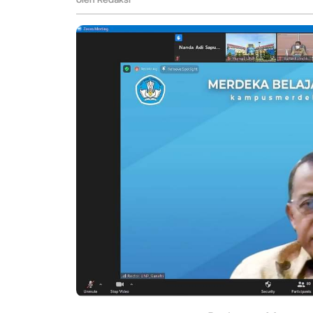
Ber-
ISSN