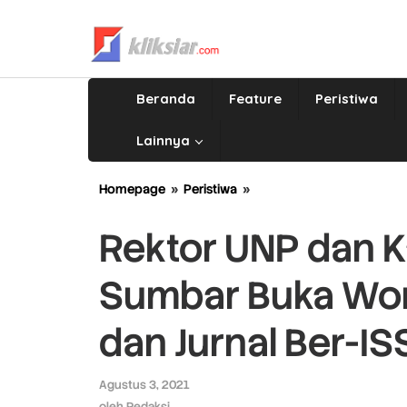
Lewati
ke
konten
Beranda
Feature
Peristiwa
Lainnya
Homepage
»
Peristiwa
»
Rektor
UNP
dan
Rektor UNP dan K
Kadis
Pendidikan
Sumbar Buka Wo
Sumbar
Buka
Workshop
dan Jurnal Ber-I
Pembuatan
KTI
dan
Agustus 3, 2021
oleh
Jurnal
Redaksi
oleh
Redaksi