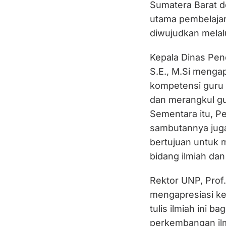
Sumatera Barat d
utama pembelajara
diwujudkan melalu
Kepala Dinas Pend
S.E., M.Si menga
kompetensi guru 
dan merangkul gu
Sementara itu, 
sambutannya jug
bertujuan untuk 
bidang ilmiah dan
Rektor UNP, Prof
mengapresiasi k
tulis ilmiah ini ba
perkembangan il