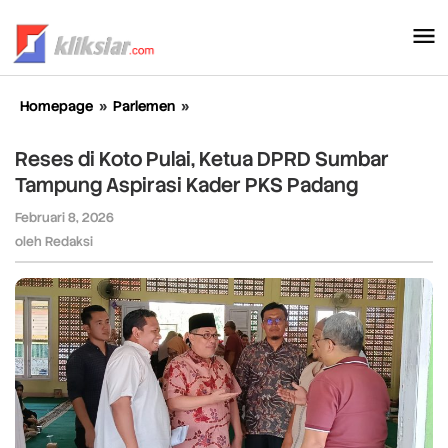
Lewati
ke
konten
Homepage
»
Parlemen
»
Reses
di
Koto
Reses di Koto Pulai, Ketua DPRD Sumbar
Pulai,
Tampung Aspirasi Kader PKS Padang
Ketua
DPRD
Februari 8, 2026
oleh
Sumbar
Redaksi
oleh
Redaksi
Tampung
Aspirasi
Kader
PKS
Padang