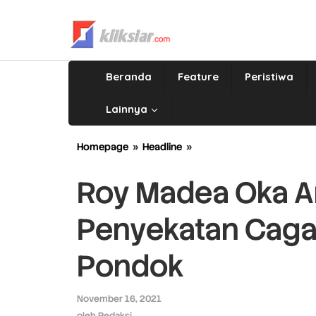
Lewati
ke
konten
Beranda
Feature
Peristiwa
Lainnya
Homepage
»
Headline
»
Roy
Madea
Oka
Roy Madea Oka An
Angkat
Bicara
Penyekatan Cagar
Terkait
Penyekatan
Cagar
Pondok
Budaya
di
Jalan
November 16, 2021
oleh
Niaga
Redaksi
oleh
Redaksi