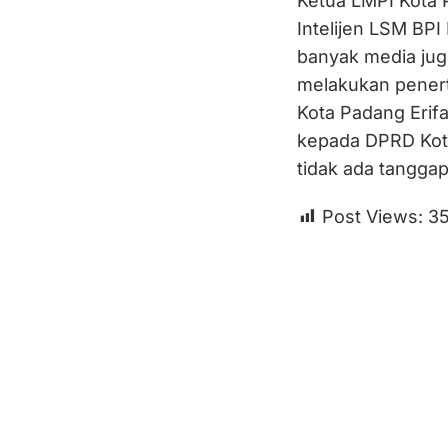
Ketua LMPI Kota P
Intelijen LSM BPI
banyak media juga
melakukan penert
Kota Padang Erifa
kepada DPRD Kota
tidak ada tanggap
Post Views:
3