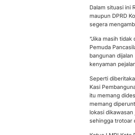
Dalam situasi in
maupun DPRD Kota
segera mengambil
“Jika masih tidak
Pemuda Pancasila
bangunan dijalan 
kenyaman pejalan
Seperti diberita
Kasi Pembanguna
itu memang didesi
memang diperuntu
lokasi dikawasan
sehingga trotoar 