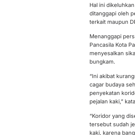
Hal ini dikeluhka
ditanggapi oleh p
terkait maupun D
Menanggapi pers
Pancasila Kota 
menyesalkan sik
bungkam.
“Ini akibat kura
cagar budaya seh
penyekatan korid
pejalan kaki,” ka
“Koridor yang di
tersebut sudah je
kaki, karena ban