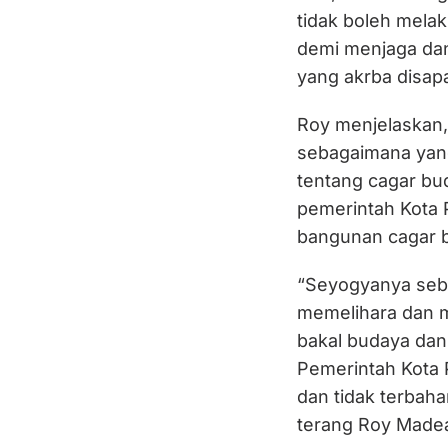
tidak boleh mel
demi menjaga dan 
yang akrba disapa
Roy menjelaskan,
sebagaimana yang
tentang cagar bu
pemerintah Kota 
bangunan cagar bu
“Seyogyanya seba
memelihara dan me
bakal budaya dan
Pemerintah Kota P
dan tidak terbaha
terang Roy Made