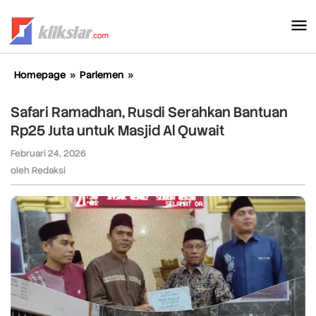
Lewati
ke
konten
Homepage
»
Parlemen
»
Safari
Ramadhan,
Rusdi
Safari Ramadhan, Rusdi Serahkan Bantuan
Serahkan
Rp25 Juta untuk Masjid Al Quwait
Bantuan
Rp25
Februari 24, 2026
oleh
Juta
Redaksi
oleh
Redaksi
untuk
Masjid
Al
Quwait