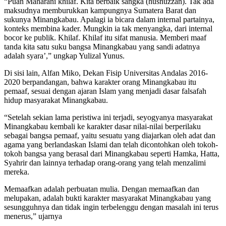
“Puan Maharani khilaf. Kita berbaik sangka (husnuzzan). Tak ada
maksudnya memburukkan kampungnya Sumatera Barat dan
sukunya Minangkabau. Apalagi ia bicara dalam internal partainya,
konteks membina kader. Mungkin ia tak menyangka, dari internal
bocor ke publik. Khilaf. Khilaf itu sifat manusia. Memberi maaf
tanda kita satu suku bangsa Minangkabau yang sandi adatnya
adalah syara’,” ungkap Yulizal Yunus.
Di sisi lain, Alfan Miko, Dekan Fisip Universitas Andalas 2016-
2020 berpandangan, bahwa karakter orang Minangkabau itu
pemaaf, sesuai dengan ajaran Islam yang menjadi dasar falsafah
hidup masyarakat Minangkabau.
“Setelah sekian lama peristiwa ini terjadi, seyogyanya masyarakat
Minangkabau kembali ke karakter dasar nilai-nilai berperilaku
sebagai bangsa pemaaf, yaitu sesuatu yang diajarkan oleh adat dan
agama yang berlandaskan Islami dan telah dicontohkan oleh tokoh-
tokoh bangsa yang berasal dari Minangkabau seperti Hamka, Hatta,
Syahrir dan lainnya terhadap orang-orang yang telah menzalimi
mereka.
Memaafkan adalah perbuatan mulia. Dengan memaafkan dan
melupakan, adalah bukti karakter masyarakat Minangkabau yang
sesungguhnya dan tidak ingin terbelenggu dengan masalah ini terus
menerus,” ujarnya