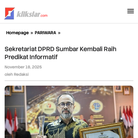
Lewati
ke
konten
Homepage
»
PARIWARA
»
Sekretariat
DPRD
Sumbar
Sekretariat DPRD Sumbar Kembali Raih
Kembali
Predikat Informatif
Raih
Predikat
November 18, 2025
oleh
Informatif
Redaksi
oleh
Redaksi