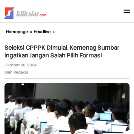
Lewati
ke
konten
Homepage
»
Headline
»
Seleksi
CPPPK
Dimulai,
Seleksi CPPPK Dimulai, Kemenag Sumbar
Kemenag
Ingatkan Jangan Salah Pilih Formasi
Sumbar
Ingatkan
Oktober 26, 2024
oleh
Jangan
Redaksi
oleh
Redaksi
Salah
Pilih
Formasi