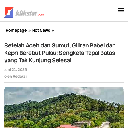
Lewati
ke
konten
Homepage
»
Hot News
»
Setelah
Aceh
dan
Setelah Aceh dan Sumut, Giliran Babel dan
Sumut,
Kepri Berebut Pulau: Sengketa Tapal Batas
Giliran
yang Tak Kunjung Selesai
Babel
dan
Juni 21, 2025
oleh
Kepri
Redaksi
oleh
Redaksi
Berebut
Pulau:
Sengketa
Tapal
Batas
yang
Tak
Kunjung
Selesai