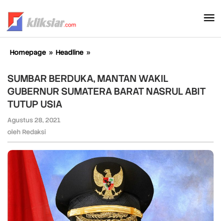
Lewati
ke
konten
Homepage
»
Headline
»
SUMBAR
BERDUKA,
MANTAN
SUMBAR BERDUKA, MANTAN WAKIL
WAKIL
GUBERNUR SUMATERA BARAT NASRUL ABIT
GUBERNUR
TUTUP USIA
SUMATERA
BARAT
Agustus 28, 2021
oleh
NASRUL
Redaksi
oleh
Redaksi
ABIT
TUTUP
USIA