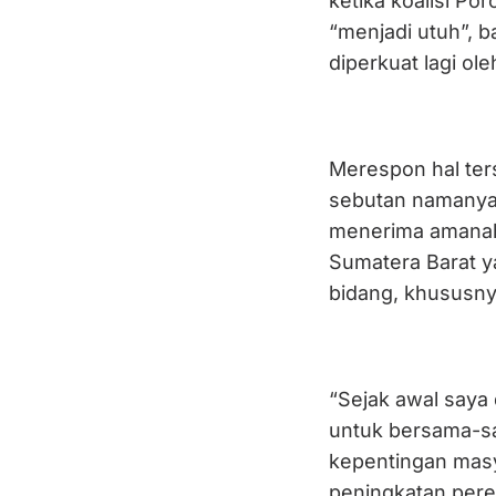
ketika koalisi P
“menjadi utuh”, 
diperkuat lagi ol
Merespon hal ter
sebutan namanya
menerima amanah
Sumatera Barat y
bidang, khususny
“Sejak awal saya
untuk bersama-s
kepentingan masy
peningkatan pere