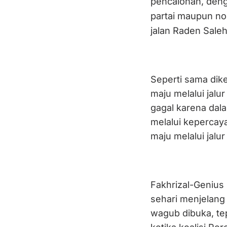
pencalonan, denga
partai maupun no
jalan Raden Sale
Seperti sama dike
maju melalui jal
gagal karena dalam
melalui kepercaya
maju melalui jalur
Fakhrizal-Genius m
sehari menjelang
wagub dibuka, tep