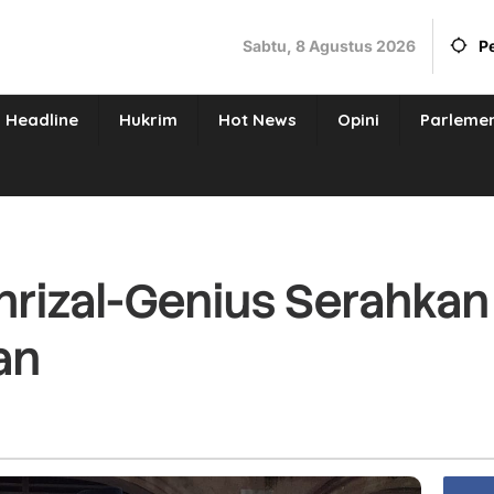
Sabtu, 8 Agustus 2026
P
Headline
Hukrim
Hot News
Opini
Parleme
hrizal-Genius Serahkan
an