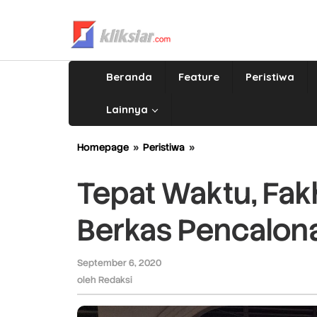
Lewati
ke
konten
Beranda
Feature
Peristiwa
Lainnya
Homepage
»
Peristiwa
»
Tepat
Waktu,
Fakhrizal-
Tepat Waktu, Fak
Genius
Serahkan
Berkas Pencalon
Berkas
Pencalonan
September 6, 2020
oleh
Redaksi
oleh
Redaksi