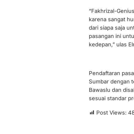
“Fakhrizal-Geniu
karena sangat h
dari siapa saja u
pasangan ini unt
kedepan,” ulas El
Pendaftaran pasa
Sumbar dengan te
Bawaslu dan disa
sesuai standar p
Post Views:
4