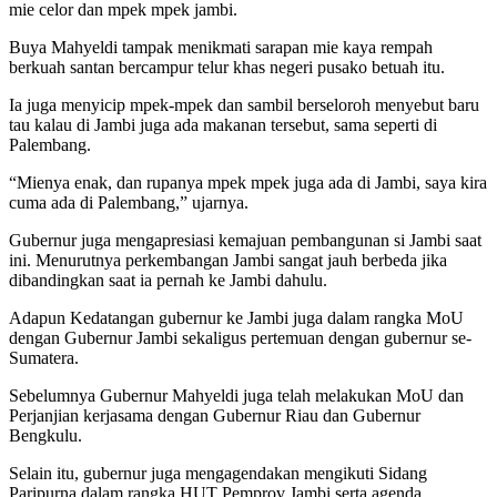
mie celor dan mpek mpek jambi.
Buya Mahyeldi tampak menikmati sarapan mie kaya rempah
berkuah santan bercampur telur khas negeri pusako betuah itu.
Ia juga menyicip mpek-mpek dan sambil berseloroh menyebut baru
tau kalau di Jambi juga ada makanan tersebut, sama seperti di
Palembang.
“Mienya enak, dan rupanya mpek mpek juga ada di Jambi, saya kira
cuma ada di Palembang,” ujarnya.
Gubernur juga mengapresiasi kemajuan pembangunan si Jambi saat
ini. Menurutnya perkembangan Jambi sangat jauh berbeda jika
dibandingkan saat ia pernah ke Jambi dahulu.
Adapun Kedatangan gubernur ke Jambi juga dalam rangka MoU
dengan Gubernur Jambi sekaligus pertemuan dengan gubernur se-
Sumatera.
Sebelumnya Gubernur Mahyeldi juga telah melakukan MoU dan
Perjanjian kerjasama dengan Gubernur Riau dan Gubernur
Bengkulu.
Selain itu, gubernur juga mengagendakan mengikuti Sidang
Paripurna dalam rangka HUT Pemprov Jambi serta agenda