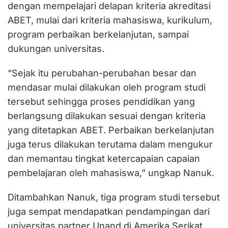
dengan mempelajari delapan kriteria akreditasi
ABET, mulai dari kriteria mahasiswa, kurikulum,
program perbaikan berkelanjutan, sampai
dukungan universitas.
“Sejak itu perubahan-perubahan besar dan
mendasar mulai dilakukan oleh program studi
tersebut sehingga proses pendidikan yang
berlangsung dilakukan sesuai dengan kriteria
yang ditetapkan ABET. Perbaikan berkelanjutan
juga terus dilakukan terutama dalam mengukur
dan memantau tingkat ketercapaian capaian
pembelajaran oleh mahasiswa,” ungkap Nanuk.
Ditambahkan Nanuk, tiga program studi tersebut
juga sempat mendapatkan pendampingan dari
universitas partner Unand di Amerika Serikat,