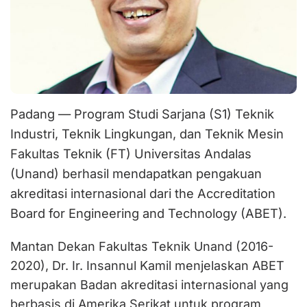
Padang — Program Studi Sarjana (S1) Teknik
Industri, Teknik Lingkungan, dan Teknik Mesin
Fakultas Teknik (FT) Universitas Andalas
(Unand) berhasil mendapatkan pengakuan
akreditasi internasional dari the Accreditation
Board for Engineering and Technology (ABET).
Mantan Dekan Fakultas Teknik Unand (2016-
2020), Dr. Ir. Insannul Kamil menjelaskan ABET
merupakan Badan akreditasi internasional yang
berbasis di Amerika Serikat untuk program