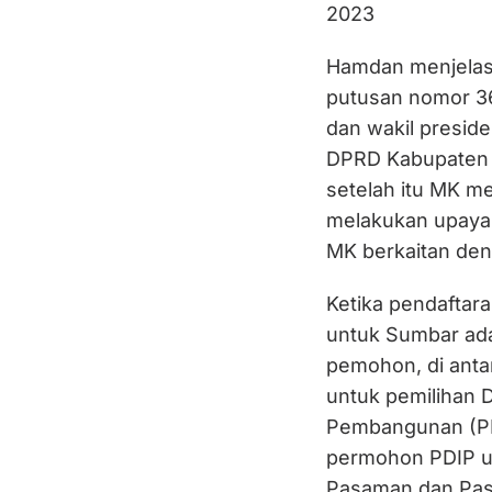
2023
Hamdan menjelask
putusan nomor 36
dan wakil presid
DPRD Kabupaten d
setelah itu MK m
melakukan upaya
MK berkaitan den
Ketika pendaftar
untuk Sumbar ada 
pemohon, di ant
untuk pemilihan 
Pembangunan (PPP
permohon PDIP un
Pasaman dan Pasa