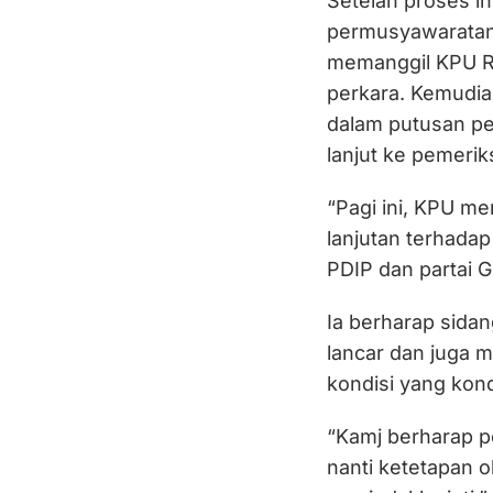
Setelah proses in
permusyawaratan 
memanggil KPU R
perkara. Kemudia
dalam putusan pe
lanjut ke pemerik
“Pagi ini, KPU m
lanjutan terhadap
PDIP dan partai Ge
Ia berharap sida
lancar dan juga 
kondisi yang kond
“Kamj berharap p
nanti ketetapan 