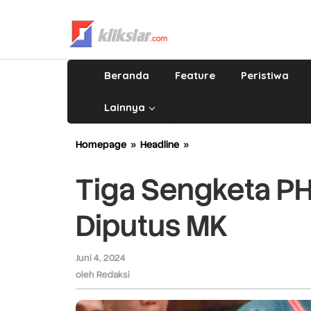
Lewati
ke
konten
Beranda
Feature
Peristiwa
Lainnya
Homepage
»
Headline
»
Tiga
Sengketa
PHPU
Tiga Sengketa P
di
Sumbar
Diputus MK
Akan
Diputus
MK
Juni 4, 2024
oleh
Redaksi
oleh
Redaksi