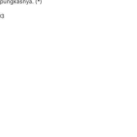
 pungkasnya. (*)
03