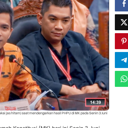
i jas hitam) saat mendengarkan hasil PHPU di MK pada Senin 3 Juni