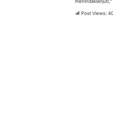
menindaklanjuti,”
Post Views:
4