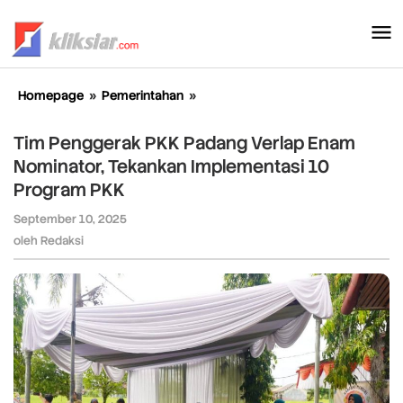
Lewati
ke
konten
Homepage
»
Pemerintahan
»
Tim
Penggerak
PKK
Tim Penggerak PKK Padang Verlap Enam
Padang
Nominator, Tekankan Implementasi 10
Verlap
Program PKK
Enam
Nominator,
September 10, 2025
oleh
Tekankan
Redaksi
oleh
Redaksi
Implementasi
10
Program
PKK