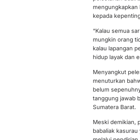
mengungkapkan bu
kepada kepentin
“Kalau semua sar
mungkin orang ti
kalau lapangan pe
hidup layak dan 
Menyangkut pele
menuturkan bahw
belum sepenuhnya
tanggung jawab 
Sumatera Barat.
Meski demikian, 
babaliak kasurau 
melalui pendirian