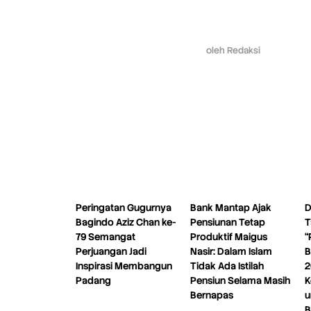
oleh
Redaksi
Peringatan Gugurnya
Bank Mantap Ajak
D
Bagindo Aziz Chan ke-
Pensiunan Tetap
T
79 Semangat
Produktif Maigus
“
Perjuangan Jadi
Nasir: Dalam Islam
B
Inspirasi Membangun
Tidak Ada Istilah
2
Padang
Pensiun Selama Masih
K
Bernapas
u
B