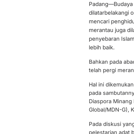
Padang—Budaya m
dilatarbelakangi 
mencari penghidu
merantau juga di
penyebaran Isla
lebih baik.
Bahkan pada abad
telah pergi mera
Hal ini dikemukan
pada sambutannya
Diaspora Minang 
Global/MDN-G), K
Pada diskusi ya
pelestarian adat