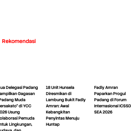
Rekomendasi
ua Delegasi Padang
18 Unit Hunsela
Fadly Amran
ampilkan Gagasan
Diresmikan di
Paparkan Progul
Padang Muda
Lambung Bukit Fadly
Padang di Forum
ersakato” di YCC
Amran: Awal
Internasional ICSS
026 Usung
Kebangkitan
SEA 2026
olaborasi Pemuda
Penyintas Menuju
ntuk Lingkungan,
Huntap
udaya, dan