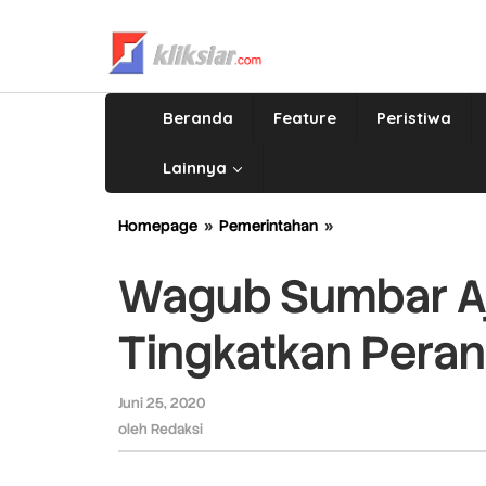
Lewati
ke
konten
Beranda
Feature
Peristiwa
Lainnya
Homepage
»
Pemerintahan
»
Wagub
Sumbar
Ajak
Wagub Sumbar Aj
Niniak
Mamak
Tingkatkan Pera
Tingkatkan
Peran
Di
Juni 25, 2020
oleh
Kampung
Redaksi
oleh
Redaksi
Halaman