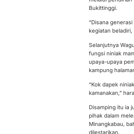
Bukittinggi.
“Disana generasi
kegiatan beladiri,
Selanjutnya Wagu
fungsi niniak ma
upaya-upaya pem
kampung halama
“Kok dapek ninia
kamanakan,” har
Disamping itu ia
pihak dalam mele
Minangkabau, bah
dilestarikan.