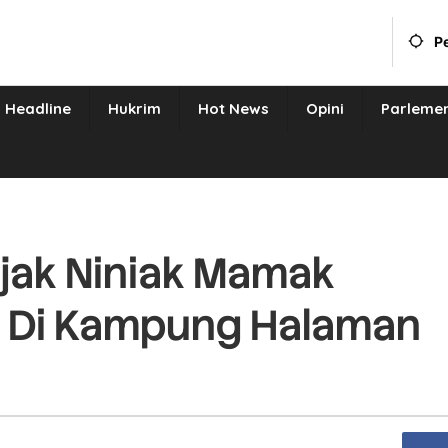
P
Headline
Hukrim
Hot News
Opini
Parleme
ak Niniak Mamak
n Di Kampung Halaman