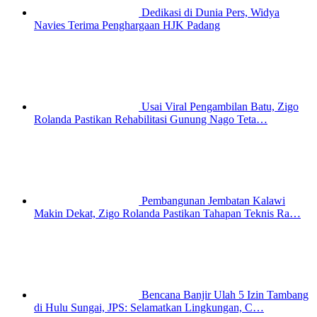
Dedikasi di Dunia Pers, Widya
Navies Terima Penghargaan HJK Padang
Usai Viral Pengambilan Batu, Zigo
Rolanda Pastikan Rehabilitasi Gunung Nago Teta…
Pembangunan Jembatan Kalawi
Makin Dekat, Zigo Rolanda Pastikan Tahapan Teknis Ra…
Bencana Banjir Ulah 5 Izin Tambang
di Hulu Sungai, JPS: Selamatkan Lingkungan, C…