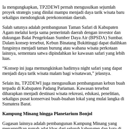
Ia mengungkapkan, TP2DEWI pernah mengusulkan sejumlah
proyek strategis yang dinilai mampu menjadi daya tarik wisata baru
sekaligus mendongkrak perekonomian daerah.
Salah satunya adalah pembangunan Taman Safari di Kabupaten
Agam melalui kerja sama pemerintah daerah dengan investor dan
dukungan Balai Pengelolaan Sumber Daya Air (BPSDA) Sumbar.
Dalam konsep tersebut, Kebun Binatang Bukittinggi dapat dialihkan
fungsinya menjadi taman burung atau wahana wisata perkotaan
lainnya, sementara satwa dipindahkan ke kawasan safari yang lebih
luas.
“Konsep ini juga memungkinkan hadirnya night safari yang dapat
menjadi daya tarik wisata malam bagi wisatawan,” jelasnya.
Selain itu, TP2DEWI juga mengusulkan pembangunan kebun buah
terpadu di Kabupaten Padang Pariaman. Kawasan tersebut
diharapkan menjadi destinasi wisata rekreasi, edukasi, penelitian,
sekaligus pusat konservasi buah-buahan lokal yang mulai langka di
Sumatera Barat.
Kampung Minang hingga Planetarium Bonjol
Gagasan lainnya adalah pembangunan Kampung Minang yang
menampilkan rumah adat khas dari seluruh kabupaten dan kota di