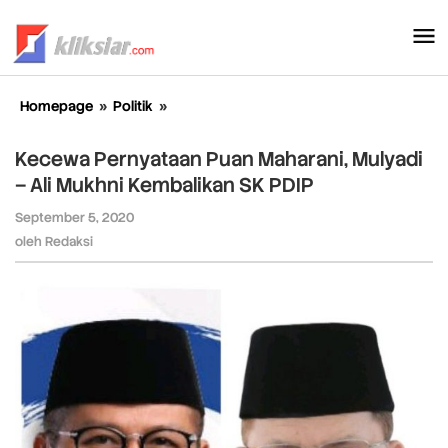
Lewati
ke
konten
Homepage
»
Politik
»
Kecewa
Pernyataan
Puan
Kecewa Pernyataan Puan Maharani, Mulyadi
Maharani,
– Ali Mukhni Kembalikan SK PDIP
Mulyadi
-
September 5, 2020
oleh
Ali
Redaksi
oleh
Redaksi
Mukhni
Kembalikan
SK
PDIP