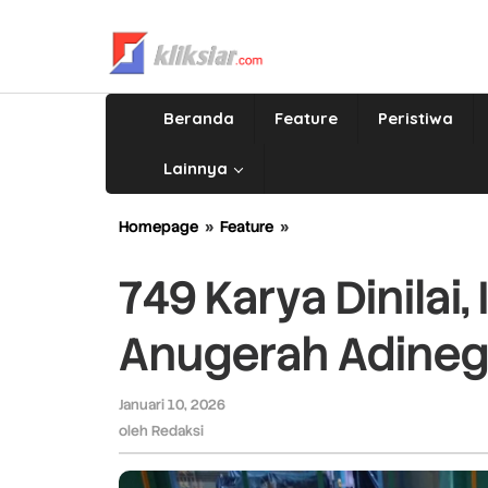
Lewati
ke
konten
Beranda
Feature
Peristiwa
Lainnya
Homepage
»
Feature
»
749
Karya
Dinilai,
749 Karya Dinilai, 
Ini
Dia
Anugerah Adineg
5
Karya
Peraih
Januari 10, 2026
oleh
Anugerah
Redaksi
oleh
Redaksi
Adinegero
2025