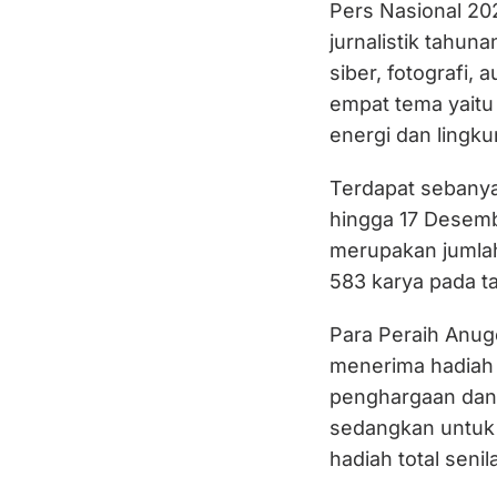
Pers Nasional 20
jurnalistik tahuna
siber, fotografi, 
empat tema yaitu
energi dan lingk
Terdapat sebany
hingga 17 Desemb
merupakan jumlah 
583 karya pada t
Para Peraih Anug
menerima hadiah 
penghargaan dan 
sedangkan untuk 
hadiah total senila