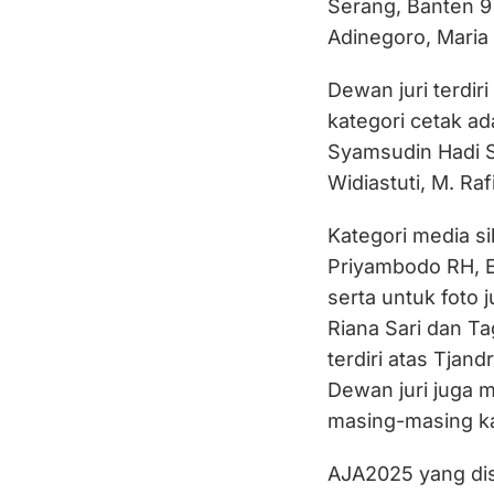
Serang, Banten 9
Adinegoro, Maria 
Dewan juri terdir
kategori cetak ad
Syamsudin Hadi Su
Widiastuti, M. Raf
Kategori media sib
Priyambodo RH, E
serta untuk foto j
Riana Sari dan Ta
terdiri atas Tjan
Dewan juri juga 
masing-masing ka
AJA2025 yang dis