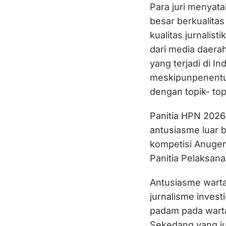
Para juri menyat
besar berkualitas
kualitas jurnalist
dari media daerah
yang terjadi di I
meskipunpenentu
dengan topik- topi
Panitia HPN 202
antusiasme luar 
kompetisi Anuger
Panitia Pelaksan
Antusiasme warta
jurnalisme invest
padam pada wart
Sekedang yang ju