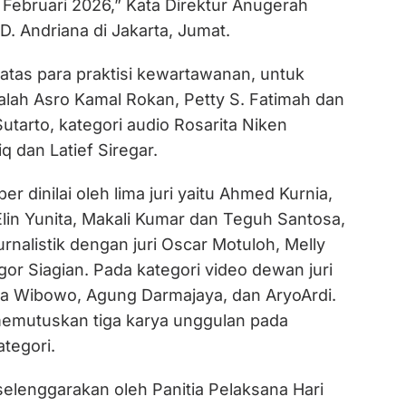
 Februari 2026,” Kata Direktur Anugerah
D. Andriana di Jakarta, Jumat.
i atas para praktisi kewartawanan, untuk
alah Asro Kamal Rokan, Petty S. Fatimah dan
tarto, kategori audio Rosarita Niken
iq dan Latief Siregar.
er dinilai oleh lima juri yaitu Ahmed Kurnia,
lin Yunita, Makali Kumar dan Teguh Santosa,
urnalistik dengan juri Oscar Motuloh, Melly
gor Siagian. Pada kategori video dewan juri
dra Wibowo, Agung Darmajaya, dan AryoArdi.
memutuskan tiga karya unggulan pada
tegori.
elenggarakan oleh Panitia Pelaksana Hari