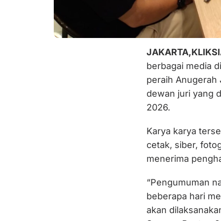
JAKARTA,KLIKS
berbagai media di
peraih Anugerah 
dewan juri yang d
2026.
Karya karya ters
cetak, siber, foto
menerima pengha
“Pengumuman nam
beberapa hari m
akan dilaksanakan