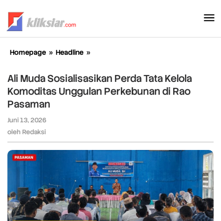
Lewati
ke
konten
Homepage
»
Headline
»
Ali
Muda
Sosialisasikan
Ali Muda Sosialisasikan Perda Tata Kelola
Perda
Komoditas Unggulan Perkebunan di Rao
Tata
Pasaman
Kelola
Komoditas
Juni 13, 2026
oleh
Unggulan
Redaksi
oleh
Redaksi
Perkebunan
di
Rao
Pasaman