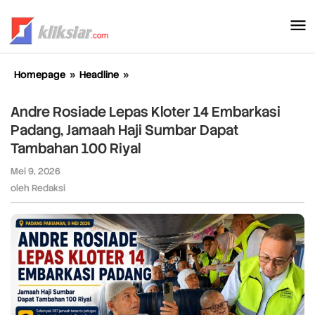
Lewati
ke
konten
Homepage
»
Headline
»
Andre
Rosiade
Lepas
Andre Rosiade Lepas Kloter 14 Embarkasi
Kloter
Padang, Jamaah Haji Sumbar Dapat
14
Tambahan 100 Riyal
Embarkasi
Padang,
Mei 9, 2026
oleh
Jamaah
Redaksi
oleh
Redaksi
Haji
Sumbar
Dapat
Tambahan
100
Riyal