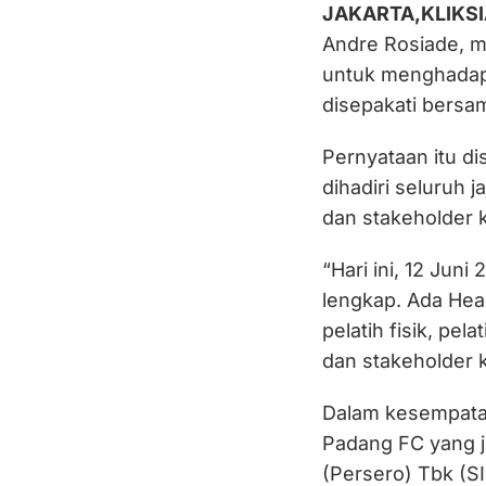
JAKARTA,KLIKS
Andre Rosiade, m
untuk menghadap
disepakati bersam
Pernyataan itu d
dihadiri seluruh j
dan stakeholder 
“Hari ini, 12 Juni
lengkap. Ada Head
pelatih fisik, pel
dan stakeholder k
Dalam kesempatan
Padang FC yang j
(Persero) Tbk (SIG