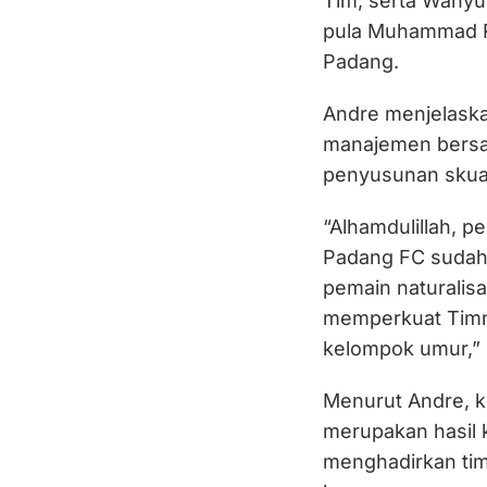
Tim, serta Wahyu
pula Muhammad R
Padang.
Andre menjelaska
manajemen bersam
penyusunan skua
“Alhamdulillah, p
Padang FC sudah f
pemain naturalis
memperkuat Timna
kelompok umur,” 
Menurut Andre, k
merupakan hasil 
menghadirkan ti