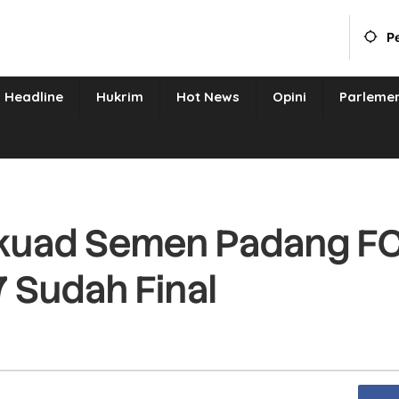
P
Headline
Hukrim
Hot News
Opini
Parleme
Skuad Semen Padang F
 Sudah Final