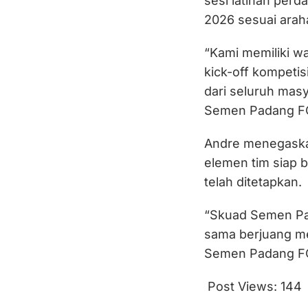
sesi latihan perd
2026 sesuai araha
“Kami memiliki w
kick-off kompeti
dari seluruh mas
Semen Padang FC
Andre menegaskan
elemen tim siap 
telah ditetapkan.
“Skuad Semen Pad
sama berjuang me
Semen Padang FC k
Post Views:
144