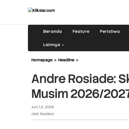
Lewati
ke
konten
Beranda
Feature
Peristiwa
Lainnya
Homepage
»
Headline
»
Andre
Rosiade:
Skuad
Andre Rosiade: 
Semen
Padang
Musim 2026/2027
FC
Musim
2026/2027
Juni 13, 2026
oleh
Sudah
Redaksi
oleh
Redaksi
Final