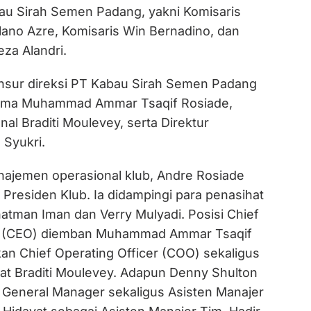
au Sirah Semen Padang, yakni Komisaris
lano Azre, Komisaris Win Bernadino, dan
eza Alandri.
nsur direksi PT Kabau Sirah Semen Padang
Utama Muhammad Ammar Tsaqif Rosiade,
nal Braditi Moulevey, serta Direktur
Syukri.
najemen operasional klub, Andre Rosiade
Presiden Klub. Ia didampingi para penasihat
hatman Iman dan Verry Mulyadi. Posisi Chief
er (CEO) diemban Muhammad Ammar Tsaqif
an Chief Operating Officer (COO) sekaligus
bat Braditi Moulevey. Adapun Denny Shulton
 General Manager sekaligus Asisten Manajer