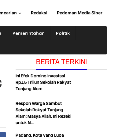
encarian
Redaksi
Pedoman Media Siber
n
Pemerintahan
Politik
BERITA TERKINI
Ini Efek Domino Investasi
C
Rp1,5 Triliun Sekolah Rakyat
Tanjung Alam
Respon Warga Sambut
Sekolah Rakyat Tanjung
Alam: Masya Allah, Ini Rezeki
untuk N…
Padang, Kota yang Lupa