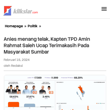
Lewati
ke
konten
Homepage
»
Politik
»
Anies
menang
telak,
Anies menang telak, Kapten TPD Amin
Kapten
Rahmat Saleh Ucap Terimakasih Pada
TPD
Masyarakat Sumbar
Amin
Rahmat
Februari 15, 2024
oleh
Saleh
Redaksi
oleh
Redaksi
Ucap
Terimakasih
Pada
Masyarakat
Sumbar