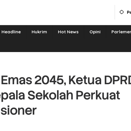
P
Headline
Hukrim
Hot News
Opini
Parleme
 Emas 2045, Ketua DPR
pala Sekolah Perkuat
sioner