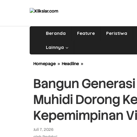
Lewati
ke
konten
Beranda
Feature
Peristiwa
Lainnya
Homepage
»
Headline
»
Bangun
Generasi
Emas
Bangun Generasi
2045,
Ketua
Muhidi Dorong Ke
DPRD
Muhidi
Dorong
Kepemimpinan Vi
Kepala
Sekolah
Perkuat
Juli 7, 2026
oleh
Kepemimpinan
Redaksi
oleh
Redaksi