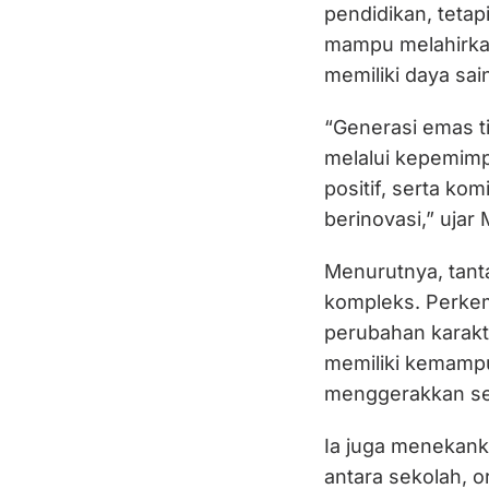
pendidikan, teta
mampu melahirkan
memiliki daya sa
“Generasi emas ti
melalui kepemimp
positif, serta ko
berinovasi,” ujar 
Menurutnya, tant
kompleks. Perkemb
perubahan karakt
memiliki kemam
menggerakkan sel
Ia juga menekan
antara sekolah, o