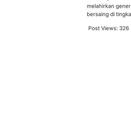
melahirkan genera
bersaing di tingk
Post Views:
326