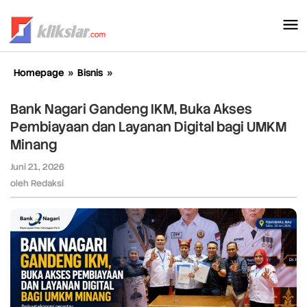
Lewati
ke
konten
Homepage
»
Bisnis
»
Bank
Nagari
Gandeng
Bank Nagari Gandeng IKM, Buka Akses
IKM,
Pembiayaan dan Layanan Digital bagi UMKM
Buka
Minang
Akses
Pembiayaan
Juni 21, 2026
oleh
dan
Redaksi
oleh
Redaksi
Layanan
Digital
bagi
UMKM
Minang