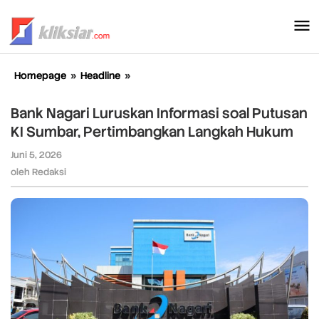
Lewati
ke
konten
Homepage
»
Headline
»
Bank
Nagari
Luruskan
Bank Nagari Luruskan Informasi soal Putusan
Informasi
KI Sumbar, Pertimbangkan Langkah Hukum
soal
Putusan
Juni 5, 2026
oleh
KI
Redaksi
oleh
Redaksi
Sumbar,
Pertimbangkan
Langkah
Hukum