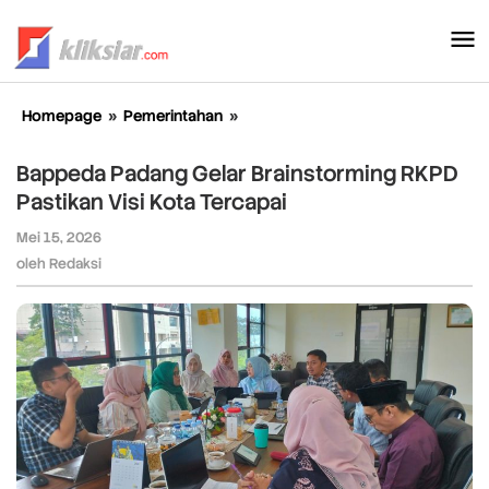
Lewati
ke
konten
Homepage
»
Pemerintahan
»
Bappeda
Padang
Gelar
Bappeda Padang Gelar Brainstorming RKPD
Brainstorming
Pastikan Visi Kota Tercapai
RKPD
Pastikan
Mei 15, 2026
oleh
Visi
Redaksi
oleh
Redaksi
Kota
Tercapai