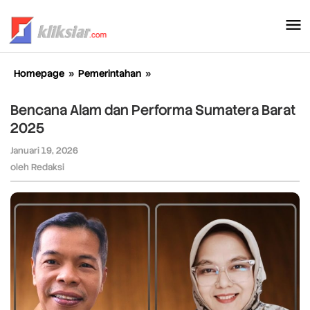
Lewati
ke
konten
Homepage
»
Pemerintahan
»
Bencana
Alam
dan
Bencana Alam dan Performa Sumatera Barat
Performa
2025
Sumatera
Barat
Januari 19, 2026
oleh
2025
Redaksi
oleh
Redaksi