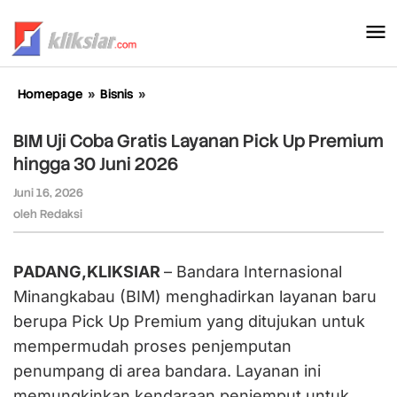
Lewati
ke
konten
Homepage
»
Bisnis
»
BIM
Uji
Coba
BIM Uji Coba Gratis Layanan Pick Up Premium
Gratis
hingga 30 Juni 2026
Layanan
Pick
Juni 16, 2026
oleh
Up
Redaksi
oleh
Redaksi
Premium
hingga
30
PADANG,KLIKSIAR
– Bandara Internasional
Juni
Minangkabau (BIM) menghadirkan layanan baru
2026
berupa Pick Up Premium yang ditujukan untuk
mempermudah proses penjemputan
penumpang di area bandara. Layanan ini
memungkinkan kendaraan penjemput untuk