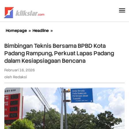
Lewati
ke
konten
Homepage
»
Headline
»
Bimbingan
Teknis
Bersama
Bimbingan Teknis Bersama BPBD Kota
BPBD
Padang Rampung, Perkuat Lapas Padang
Kota
dalam Kesiapsiagaan Bencana
Padang
Rampung,
Februari 16, 2026
oleh
Perkuat
Redaksi
oleh
Redaksi
Lapas
Padang
dalam
Kesiapsiagaan
Bencana