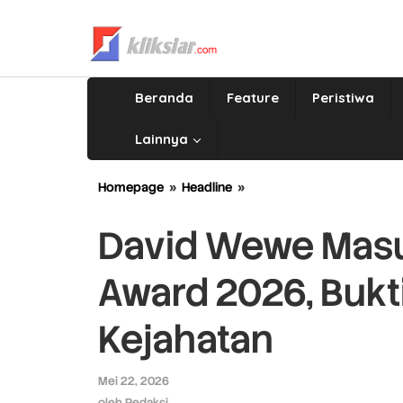
Lewati
ke
konten
Beranda
Feature
Peristiwa
Lainnya
Homepage
»
Headline
»
David
Wewe
Masuk
David Wewe Mas
Nominasi
Hoegeng
Award 2026, Bukt
Award
2026,
Bukti
Kejahatan
Keseriusan
Berantas
Kejahatan
Mei 22, 2026
oleh
Redaksi
oleh
Redaksi