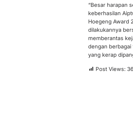
“Besar harapan 
keberhasilan Aip
Hoegeng Award 20
dilakukannya be
memberantas kejah
dengan berbagai t
yang kerap dipang
Post Views:
3