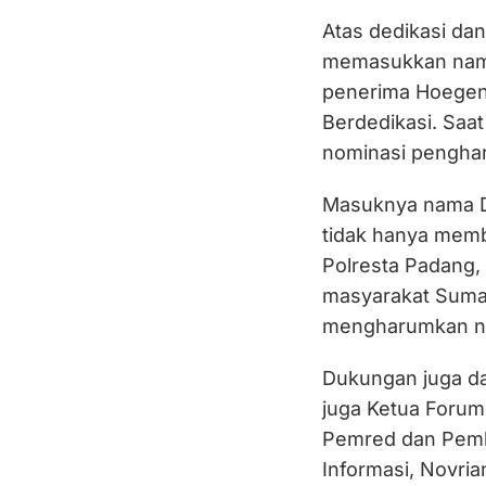
Atas dedikasi da
memasukkan nama
penerima Hoegeng
Berdedikasi. Saat
nominasi penghar
Masuknya nama D
tidak hanya mem
Polresta Padang,
masyarakat Sumat
mengharumkan nam
Dukungan juga da
juga Ketua Forum
Pemred dan Pemb
Informasi, Novria