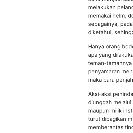
melakukan pelang
memakai helm, de
sebagainya, padah
diketahui, sehing
Hanya orang bodo
apa yang dilakuk
teman-temannya 
penyamaran menan
maka para penja
Aksi-aksi penind
diunggah melalui 
maupun milik inst
turut dibagikan
memberantas tind