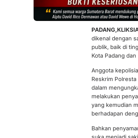
PADANG,KLIKSI
dikenal dengan s
publik, baik di t
Kota Padang dan 
Anggota kepolisia
Reskrim Polresta 
dalam mengungkap
melakukan penya
yang kemudian me
berhadapan deng
Bahkan penyamar
suka menjadi saki