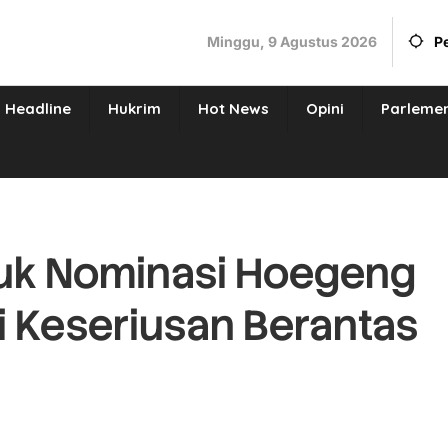
Minggu, 9 Agustus 2026
P
Headline
Hukrim
Hot News
Opini
Parleme
uk Nominasi Hoegeng
i Keseriusan Berantas