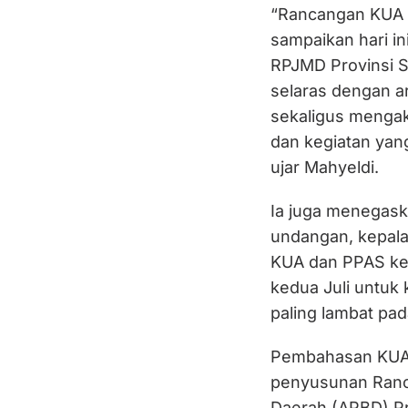
“Rancangan KUA 
sampaikan hari i
RPJMD Provinsi 
selaras dengan a
sekaligus mengak
dan kegiatan yan
ujar Mahyeldi.
Ia juga menegas
undangan, kepal
KUA dan PPAS ke
kedua Juli untuk
paling lambat pa
Pembahasan KUA-
penyusunan Ranc
Daerah (APBD) Pr