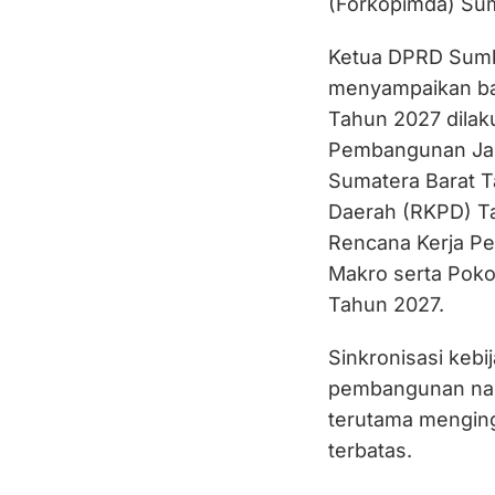
(Forkopimda) Su
Ketua DPRD Sumb
menyampaikan b
Tahun 2027 dila
Pembangunan Jan
Sumatera Barat 
Daerah (RKPD) Ta
Rencana Kerja P
Makro serta Poko
Tahun 2027.
Sinkronisasi ke
pembangunan nasi
terutama menging
terbatas.