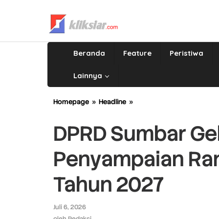
Lewati
ke
konten
Beranda
Feature
Peristiwa
Lainnya
Homepage
»
Headline
»
DPRD
Sumbar
Gelar
DPRD Sumbar Gel
Rapat
Paripurna
Penyampaian Ra
Penyampaian
Rancangan
KUA
Tahun 2027
PPAS
Tahun
2027
Juli 6, 2026
oleh
Redaksi
oleh
Redaksi