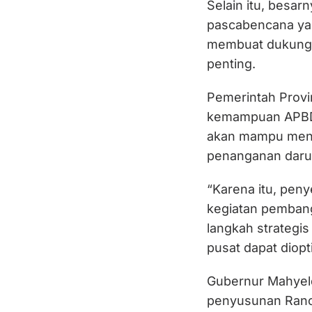
Selain itu, besa
pascabencana yan
membuat dukunga
penting.
Pemerintah Prov
kemampuan APBD 
akan mampu men
penanganan darur
“Karena itu, peny
kegiatan pembang
langkah strategi
pusat dapat diopt
Gubernur Mahyel
penyusunan Ran