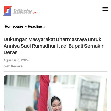
Lewati
ke
konten
Homepage
»
Headline
»
Dukungan
Masyarakat
Dharmasraya
Dukungan Masyarakat Dharmasraya untuk
untuk
Annisa Suci Ramadhani Jadi Bupati Semakin
Annisa
Deras
Suci
Ramadhani
Agustus 5, 2024
oleh
Jadi
Redaksi
oleh
Redaksi
Bupati
Semakin
Deras