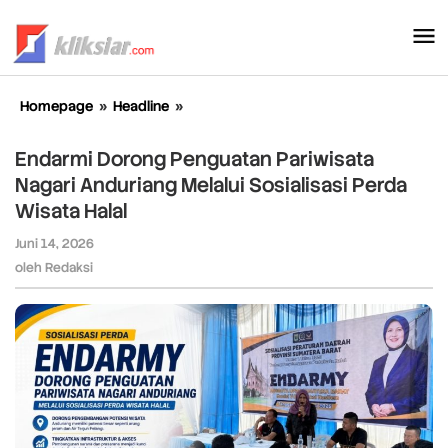
Lewati
ke
konten
Homepage
»
Headline
»
Endarmi
Dorong
Penguatan
Endarmi Dorong Penguatan Pariwisata
Pariwisata
Nagari Anduriang Melalui Sosialisasi Perda
Nagari
Wisata Halal
Anduriang
Melalui
Juni 14, 2026
oleh
Sosialisasi
Redaksi
oleh
Redaksi
Perda
Wisata
Halal