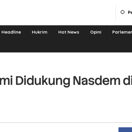
P
Headline
Hukrim
Hot News
Opini
Parleme
smi Didukung Nasdem d