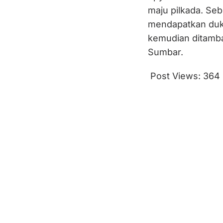
maju pilkada. Se
mendapatkan duku
kemudian ditamba
Sumbar.
Post Views:
364