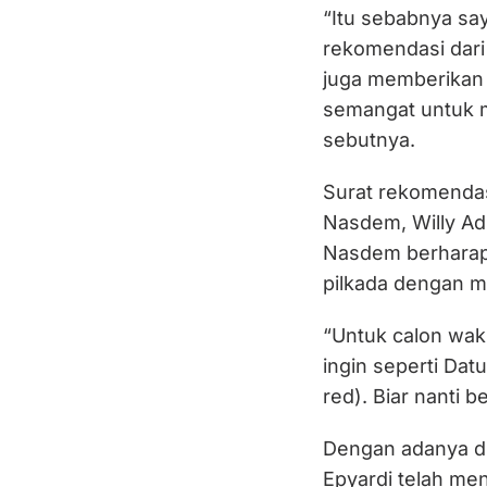
“Itu sebabnya sa
rekomendasi dari 
juga memberikan
semangat untuk 
sebutnya.
Surat rekomendas
Nasdem, Willy Ad
Nasdem berharap
pilkada dengan m
“Untuk calon waki
ingin seperti Dat
red). Biar nanti b
Dengan adanya du
Epyardi telah me