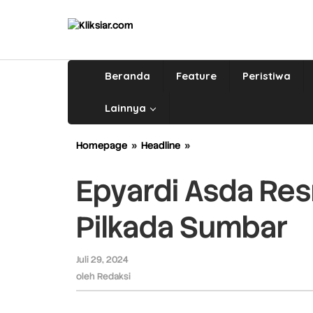
Lewati
ke
konten
Beranda
Feature
Peristiwa
Lainnya
Homepage
»
Headline
»
Epyardi
Asda
Resmi
Epyardi Asda Re
Didukung
Nasdem
Pilkada Sumbar
di
Pilkada
Sumbar
Juli 29, 2024
oleh
Redaksi
oleh
Redaksi