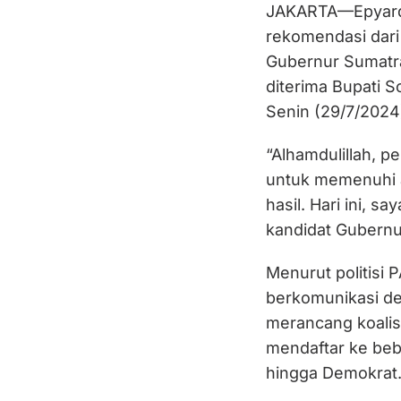
JAKARTA—Epyardi
rekomendasi dari
Gubernur Sumatra
diterima Bupati S
Senin (29/7/2024
“Alhamdulillah, pe
untuk memenuhi 
hasil. Hari ini, 
kandidat Gubernur
Menurut politisi 
berkomunikasi den
merancang koalisi
mendaftar ke beb
hingga Demokrat